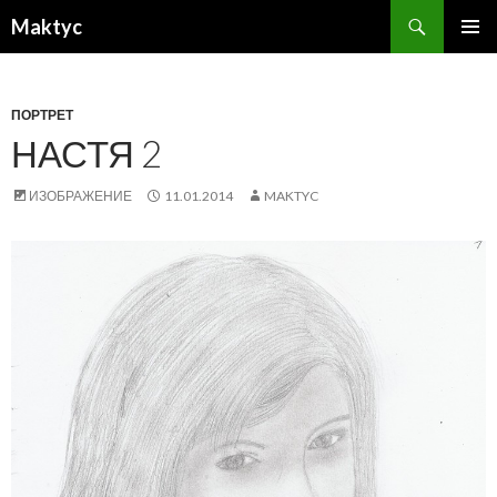
Поиск
Maktyc
ПЕРЕЙТИ
ОСНОВ
К
МЕНЮ
СОДЕРЖИМОМУ
ПОРТРЕТ
НАСТЯ 2
ИЗОБРАЖЕНИЕ
11.01.2014
MAKTYC