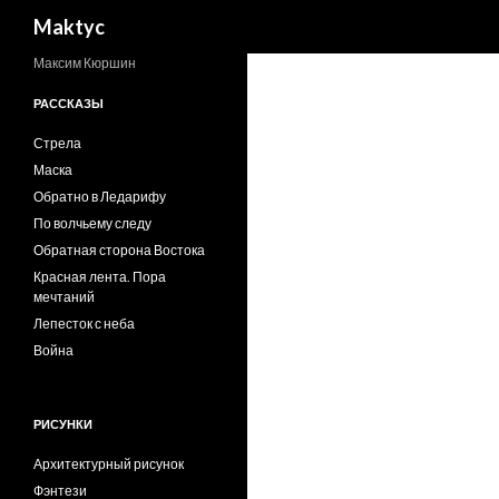
Поиск
Maktyc
Максим Кюршин
РАССКАЗЫ
Стрела
Маска
Обратно в Ледарифу
По волчьему следу
Обратная сторона Востока
Красная лента. Пора
мечтаний
Лепесток с неба
Война
РИСУНКИ
Архитектурный рисунок
Фэнтези