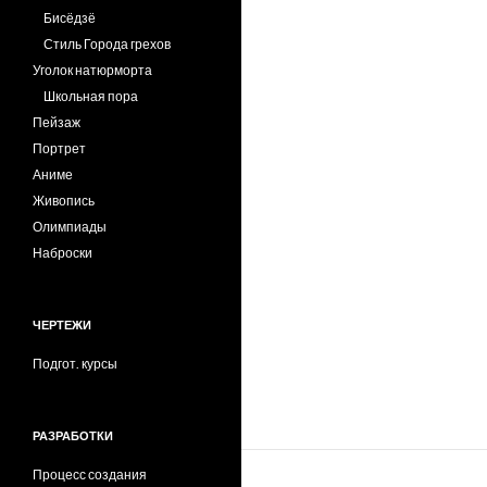
Бисёдзё
Стиль Города грехов
Уголок натюрморта
Школьная пора
Пейзаж
Портрет
Аниме
Живопись
Олимпиады
Наброски
ЧЕРТЕЖИ
Подгот. курсы
РАЗРАБОТКИ
Процесс создания