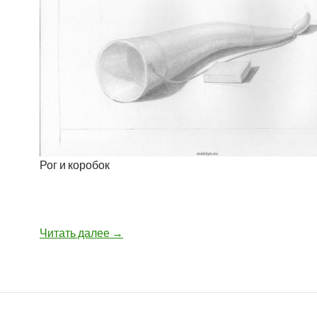
Рог и коробок
Читать далее
Отголоски лета (5)
→