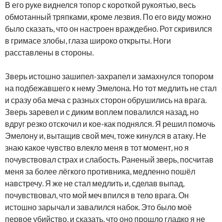
В его руке виднелся топор с короткой рукоятью, весь
обмотанный тряпками, кроме лезвия. По его виду можно
было сказать, что он настроен враждебно. Рот скривился
в гримасе злобы, глаза широко открыты. Ноги
расставлены в стороны.
Зверь истошно зашипел-захрапел и замахнулся топором
на подбежавшего к нему Эмелона. Но тот медлить не стал
и сразу оба меча с разных сторон обрушились на врага.
Зверь заревел и с диким воплем повалился назад, но
вдруг резко отскочил и кое-как поднялся. Я решил помочь
Эмелону и, вытащив свой меч, тоже кинулся в атаку. Не
знаю какое чувство влекло меня в тот момент, но я
почувствовал страх и слабость. Раненый зверь, посчитав
меня за более лёгкого противника, медленно пошёл
навстречу. Я же не стал медлить и, сделав выпад,
почувствовал, что мой меч впился в тело врага. Он
истошно зарычал и завалился набок. Это было моё
первое убийство, и сказать, что оно прошло гладко я не