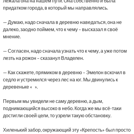
лежала она на нашем пути. Она собственно и была
придатком города, в который мы направлялись.
— Думаю, надо сначала в деревню наведаться, она не
далеко, заодно поймем, что к чему – высказал я своё
мнение.
— Согласен, надо сначала узнать что к чему, а уже потом
лезть на рожон – сказанул Владелен.
— Как скажете, прямиком в деревню – Эмелон вскочил в
седло и устремился через лес на юг. Мы двинулись к
деревеньке « ».
Первым мы увидели не саму деревню, а дым,
поднимающийся высоко в небо. Когда же мы всё-таки
достигли своей цели, то узрели такую обстановку.
Хиленький забор, окружающий эту «Крепость» был просто