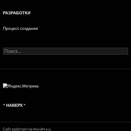
РАЗРАБОТКИ
Процесс создания
Н
а
й
т
и
:
^ НАВЕРХ ^
Сайт работает на WordPress