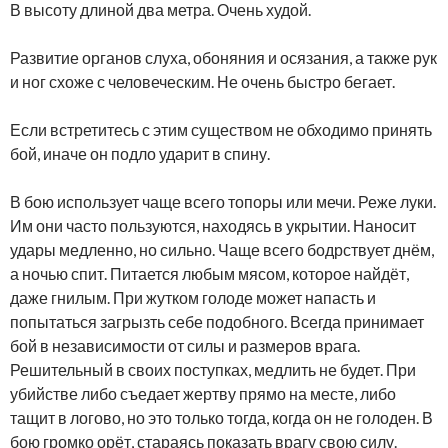
В высоту длиной два метра. Очень худой.
Развитие органов слуха, обоняния и осязания, а также рук
и ног схоже с человеческим. Не очень быстро бегает.
Если встретитесь с этим существом не обходимо принять
бой, иначе он подло ударит в спину.
В бою использует чаще всего топоры или мечи. Реже луки.
Им они часто пользуются, находясь в укрытии. Наносит
удары медленно, но сильно. Чаще всего бодрствует днём,
а ночью спит. Питается любым мясом, которое найдёт,
даже гнилым. При жутком голоде может напасть и
попытаться загрызть себе подобного. Всегда принимает
бой в независимости от силы и размеров врага.
Решительный в своих поступках, медлить не будет. При
убийстве либо съедает жертву прямо на месте, либо
тащит в логово, но это только тогда, когда он не голоден. В
бою громко орёт, стараясь показать врагу свою силу.