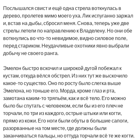
Послышался свист и ещё одна стрела воткнулась в
дерево, пролетев мимо моего уха. Лик испуганно заржал
и, встав на дыбы, сбросил меня. Снова, теперь уже две
стрелы летели по направлению к Владелену. Но они обе
воткнулись во что-то невидимое, видно силовое поле,
перед стариком. Неудачливые охотники явно выбрали
добычу не своего ранга.
Эмелон быстро вскочил и широкой дугой побежал к
кустам, откуда вёлся обстрел. Из них тут же выскочило
какое-то существо. Оно по росту было слегка выше
Эмелона, но тоньше его. Морда, кроме глаз и рта,
замотана каким-то тряпьём, как и всё тело. Его можно
было бы спутать с человеком, если бы из его плеч не
торчали, по три из каждого, острые штыки или когти,
прямо из кожи. Его ноги были обуты в большие сапоги,
разорванные на том месте, где должны были
заканчиваться пальцы, но оттуда торчали всё те же когти.