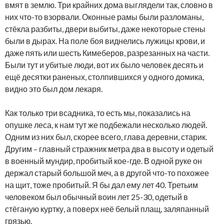
вмят в землю. Три крайних дома выглядели так, словно в
них что-то взорвали. Оконные рамы были разломаны,
стёкла разбиты, двери выбиты, даже некоторые стены
были в дырах. На поле боя виднелись лужицы крови, и
даже пять или шесть Кимеберов, разрезанных на части.
Были тут и убитые люди, вот их было человек десять и
ещё десятки раненых, столпившихся у одного домика,
видно это был дом лекаря.
Как только три всадника, то есть мы, показались на
опушке леса, к нам тут же подбежали несколько людей.
Одним из них был, скорее всего, глава деревни, старик.
Другим – главный стражник метра два в высоту и одетый
в военный мундир, пробитый кое-где. В одной руке он
держал старый большой меч, а в другой что-то похожее
на щит, тоже пробитый. Я бы дал ему лет 40. Третьим
человеком был обычный воин лет 25-30, одетый в
стёганую куртку, а поверх неё белый плащ, заляпанный
грязью.