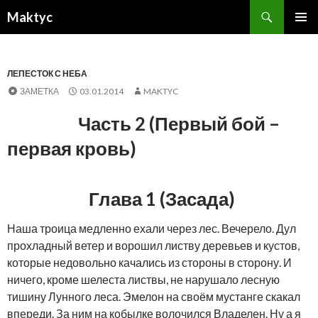
Поиск
Maktyc
ПЕРЕЙТИ
ОСНОВ
К
МЕНЮ
СОДЕРЖИМОМУ
ЛЕПЕСТОК С НЕБА
ЗАМЕТКА
03.01.2014
MAKTYC
Часть 2 (Первый бой –
первая кровь)
Глава 1 (Засада)
Наша троица медленно ехали через лес. Вечерело. Дул
прохладный ветер и ворошил листву деревьев и кустов,
которые недовольно качались из стороны в сторону. И
ничего, кроме шелеста листвы, не нарушало лесную
тишину Лунного леса. Эмелон на своём мустанге скакал
впереди. За ним на кобылке волочился Владелен. Ну а я