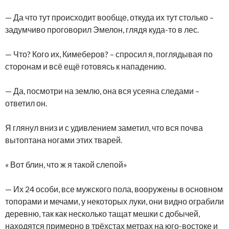
— Да что тут происходит вообще, откуда их тут столько –
задумчиво проговорил Эмелон, глядя куда-то в лес.
— Что? Кого их, Кимеберов? – спросил я, поглядывая по
сторонам и всё ещё готовясь к нападению.
— Да, посмотри на землю, она вся усеяна следами –
ответил он.
Я глянул вниз и с удивлением заметил, что вся почва
вытоптана ногами этих тварей.
« Вот блин, что ж я такой слепой»
— Их 24 особи, все мужского пола, вооружены в основном
топорами и мечами, у некоторых луки, они видно ограбили
деревню, так как несколько тащат мешки с добычей,
находятся примерно в трёхстах метрах на юго-востоке и